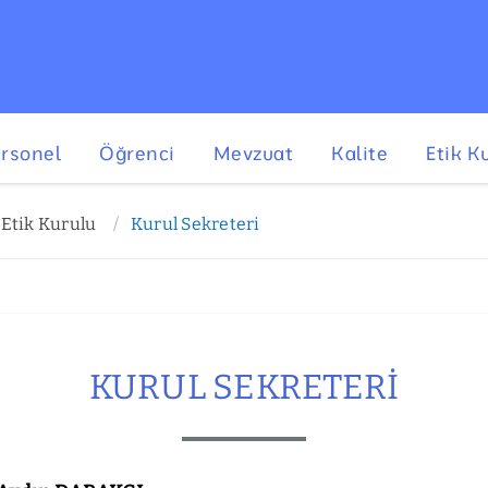
rsonel
Öğrenci
Mevzuat
Kalite
Etik K
 Etik Kurulu
Kurul Sekreteri
KURUL SEKRETERI