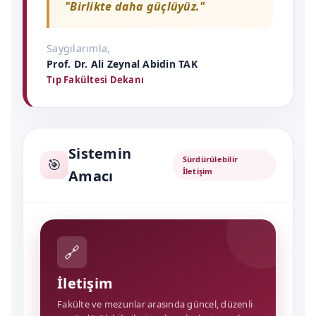
"Birlikte daha güçlüyüz."
Saygılarımla,
Prof. Dr. Ali Zeynal Abidin TAK
Tıp Fakültesi Dekanı
Sistemin
Sürdürülebilir
🎯
İletişim
Amacı
🔗
İletişim
Fakülte ve mezunlar arasında güncel, düzenli