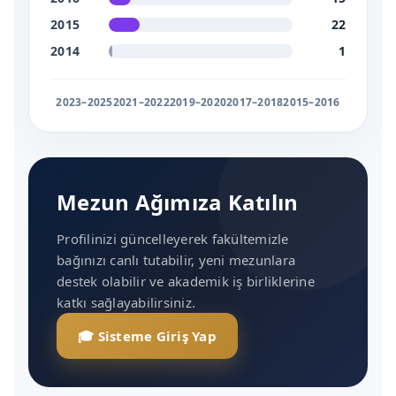
2015
22
2014
1
2023–2025
2021–2022
2019–2020
2017–2018
2015–2016
Mezun Ağımıza Katılın
Profilinizi güncelleyerek fakültemizle
bağınızı canlı tutabilir, yeni mezunlara
destek olabilir ve akademik iş birliklerine
katkı sağlayabilirsiniz.
🎓 Sisteme Giriş Yap