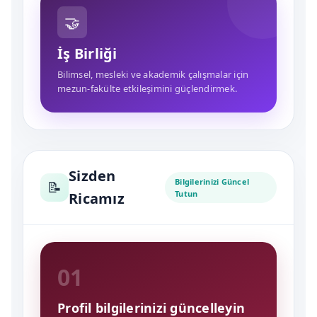
🤝
İş Birliği
Bilimsel, mesleki ve akademik çalışmalar için
mezun-fakülte etkileşimini güçlendirmek.
Sizden
Bilgilerinizi Güncel
📝
Tutun
Ricamız
01
Profil bilgilerinizi güncelleyin