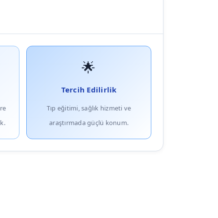
🌟
Tercih Edilirlik
ere
Tıp eğitimi, sağlık hizmeti ve
k.
araştırmada güçlü konum.