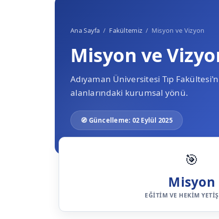
Ana Sayfa
/
Fakültemiz
/ Misyon ve Vizyon
Misyon ve Vizyo
Adıyaman Üniversitesi Tıp Fakültesi'ni
alanlarındaki kurumsal yönü.
🧭 Güncelleme: 02 Eylül 2025
🎯
Misyon
EĞITIM VE HEKIM YETI